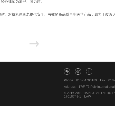
，经办律师为潘登、张力玮。
损伤、对抗机体衰老提供安全、有效的高品质再生医学产品，致力于改善
。
Phone：010-64796189 Fax：010-6
Address：17/F, T1 Poly Internationa
© 2016-2019 TISIZE&PARTNERS LAW
17018748-1
LAW