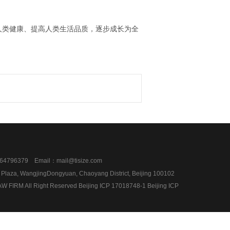
人类健康、提高人类生活品质，逐步成长为全
4796379 Email：mail@tisize.com
l Plaza, WangjingDongyuan, Chaoyang District, Beijing 100102
 FIRM All Right Reserved Beijing ICP 17018748-1
Beijing ICP