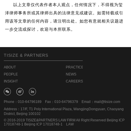
以上文章仅代表作者本人观点，任何情况下，不得视为玺
泽律师事务所或其律师出具的法律意见或建议。如需转载或引
用该等文章的任何内容，请注明出处。如您有意就相关议题进
一步交流或探讨，欢迎与本所联系。
TISIZE & PARTNERS
ABOUT
PRACTICE
PEOPLE
NEWS
INSIGHT
CAREERS
Phone：010-64796189 Fax：010-64796379 Email：mail@tisize.com
Address：17/F, T1 Poly International Plaza, WangjingDongyuan, Chaoyang
District, Beijing 100102
© 2016-2019 TISIZE&PARTNERS LAW FIRM All Right Reserved Beijing ICP
17018748-1
Beijing ICP 17018748-1
LAW