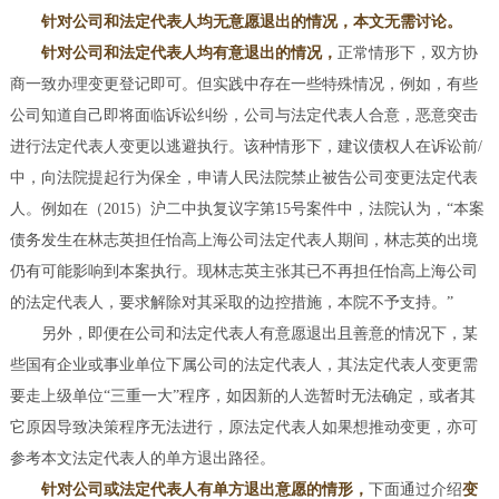
针对公司和法定代表人均无意愿退出的情况，本文无需讨论。
针对公司和法定代表人均有意退出的情况，
正常情形下，双方协
商一致办理变更登记即可。但实践中存在一些特殊情况，例如，有些
公司知道自己即将面临诉讼纠纷，公司与法定代表人合意，恶意突击
进行法定代表人变更以逃避执行。该种情形下，建议债权人在诉讼前/
中，向法院提起行为保全，申请人民法院禁止被告公司变更法定代表
人。例如在（2015）沪二中执复议字第15号案件中，法院认为，“本案
债务发生在林志英担任怡高上海公司法定代表人期间，林志英的出境
仍有可能影响到本案执行。现林志英主张其已不再担任怡高上海公司
的法定代表人，要求解除对其采取的边控措施，本院不予支持。”
另外，即便在公司和法定代表人有意愿退出且善意的情况下，某
些国有企业或事业单位下属公司的法定代表人，其法定代表人变更需
要走上级单位“三重一大”程序，如因新的人选暂时无法确定，或者其
它原因导致决策程序无法进行，原法定代表人如果想推动变更，亦可
参考本文法定代表人的单方退出路径。
针对公司或法定代表人有单方退出意愿的情形，
下面通过介绍
变